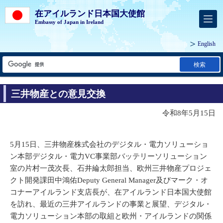
在アイルランド日本国大使館
Embassy of Japan in Ireland
English
検索
三井物産との意見交換
令和8年5月15日
5月15日、三井物産株式会社のデジタル・電力ソリューショ
ン本部デジタル・電力VC事業部バッテリーソリューション
室の片村一茂次長、石井綸太郎担当、欧州三井物産プロジェ
クト開発課田中鴻佑Deputy General Manager及びマーク・オ
コナーアイルランド支店長が、在アイルランド日本国大使館
を訪れ、最近の三井アイルランドの事業と展望、デジタル・
電力ソリューション本部の取組と欧州・アイルランドの関係