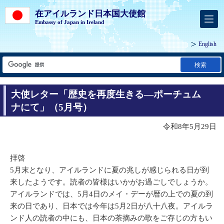
在アイルランド日本国大使館
Embassy of Japan in Ireland
English
検索
大使レター「歴史を再度生きる―ポーチュム
ナにて」（5月号）
令和8年5月29日
拝啓
5月末となり、アイルランドに夏の兆しが感じられる日が到
来したようです。読者の皆様はいかがお過ごしでしょうか。
アイルランドでは、5月4日のメイ・デーが暦の上での夏の到
来の日であり、日本では今年は5月2日が八十八夜。アイルラ
ンド人の読者の中にも、日本の茶摘みの歌をご存じの方もい