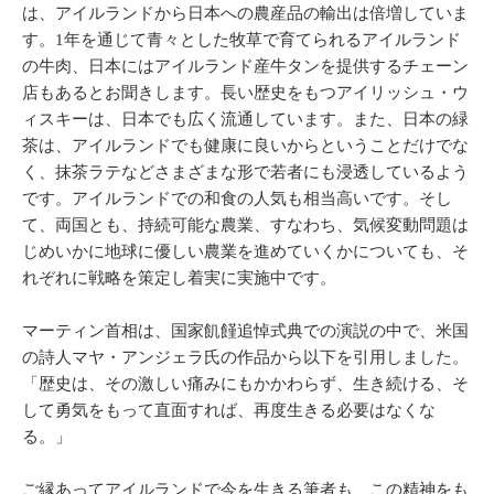
は、アイルランドから日本への農産品の輸出は倍増していま
す。1年を通じて青々とした牧草で育てられるアイルランド
の牛肉、日本にはアイルランド産牛タンを提供するチェーン
店もあるとお聞きします。長い歴史をもつアイリッシュ・ウ
ィスキーは、日本でも広く流通しています。また、日本の緑
茶は、アイルランドでも健康に良いからということだけでな
く、抹茶ラテなどさまざまな形で若者にも浸透しているよう
です。アイルランドでの和食の人気も相当高いです。そし
て、両国とも、持続可能な農業、すなわち、気候変動問題は
じめいかに地球に優しい農業を進めていくかについても、そ
れぞれに戦略を策定し着実に実施中です。
マーティン首相は、国家飢饉追悼式典での演説の中で、米国
の詩人マヤ・アンジェラ氏の作品から以下を引用しました。
「歴史は、その激しい痛みにもかかわらず、生き続ける、そ
して勇気をもって直面すれば、再度生きる必要はなくな
る。」
ご縁あってアイルランドで今を生きる筆者も、この精神をも