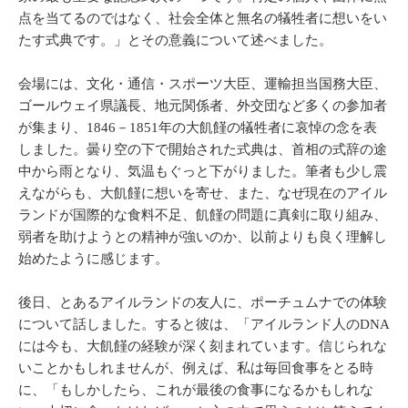
点を当てるのではなく、社会全体と無名の犠牲者に想いをい
たす式典です。」とその意義について述べました。
会場には、文化・通信・スポーツ大臣、運輸担当国務大臣、
ゴールウェイ県議長、地元関係者、外交団など多くの参加者
が集まり、1846－1851年の大飢饉の犠牲者に哀悼の念を表
しました。曇り空の下で開始された式典は、首相の式辞の途
中から雨となり、気温もぐっと下がりました。筆者も少し震
えながらも、大飢饉に想いを寄せ、また、なぜ現在のアイル
ランドが国際的な食料不足、飢饉の問題に真剣に取り組み、
弱者を助けようとの精神が強いのか、以前よりも良く理解し
始めたように感じます。
後日、とあるアイルランドの友人に、ポーチュムナでの体験
について話しました。すると彼は、「アイルランド人のDNA
には今も、大飢饉の経験が深く刻まれています。信じられな
いことかもしれませんが、例えば、私は毎回食事をとる時
に、「もしかしたら、これが最後の食事になるかもしれな