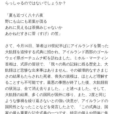
らっしゃるのではないでしょうか？
「夏も近づく八十八夜
野にも山にも若葉が茂る
あれに見えるは茶摘みじゃないか
あかねだすきに菅（すげ）の笠」
さて、今月16日、筆者は19世紀半ばにアイルランドを襲った
大飢饉を追悼する式典に招かれ、アイルランド西部のゴール
ウェイ県ポーチュムナ町を訪ねました。ミホル・マーティン
首相は、式辞の冒頭で、「我々の島の記録に残る歴史上、大
飢饉ほど悲惨な出来事はありません。その破壊的なすさまじ
さの結果もたらされた死者、喪失の規模は、ほとんど理解す
ることすら不可能です。最悪の事態が終了した後、大飢饉前
の状況は、全て消え去りました。」と述べました。そして、
大飢饉の結果、多くの国民が国外に移り、また、2度と同じ
ような惨禍を繰り返さないとの強い決意が、アイルランドの
国民性となったことなどを発言した上で、「この式典は、国
家の最も重要な記念式典の一つです。特定の個人や団体に焦