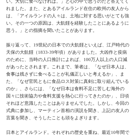
い。大切に食べなければ。」と心の中で思うのだと答えてく
れました。また、とあるアイルランド在住の欧州の友人から
は、「アイルランドの人々は、土地に対する思いがとても強
い。その一つの原因は、大飢饉を経験したことにあるように
思う。」との指摘を聞いたことがあります。
振り返って、19世紀の日本での大飢饉といえば、江戸時代の
天保の大飢饉（1833-39年頃）がありました。大凶作と疫病
のために、当時の人口推計によれば、100万人以上の人口減
があったとされます。これまで、筆者は、「なぜ日本人は、
食事は残さずに食べることが礼儀正しいと考えるか」、ま
た、「なぜ官民ともに食品ロス対策に真剣に取り組んでいる
のか」、さらには、「なぜ日本は食料不足に苦しむ海外の
国々に技術協力や食料支援を熱心に行ってきたのか」、日頃
それほど意識したことはありませんでした。しかし、今回の
式典に参加し、マーティン首相の演説を聞き、上記の友人の
言葉を聞き、そうしたことも頭をよぎります。
日本とアイルランド。それぞれの歴史を重ね、最近10年間で